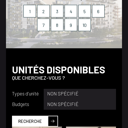
1
2
3
4
5
6
7
8
9
10
UNITÉS DISPONIBLES
QUE CHERCHEZ-VOUS ?
Types d'unité
NON SPÉCIFIÉ
Budgets
NON SPÉCIFIÉ
RECHERCHE