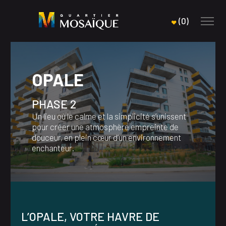
(
0
)
OPALE
PHASE 2
Un lieu où le calme et la simplicité s’unissent
pour créer une atmosphère empreinte de
douceur, en plein cœur d’un environnement
enchanteur.
L’OPALE, VOTRE HAVRE DE