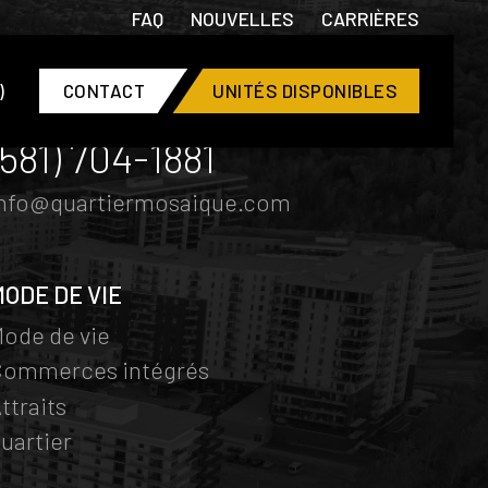
FAQ
NOUVELLES
CARRIÈRES
)
CONTACT
UNITÉS DISPONIBLES
CONTACT
(581) 704-1881
info@quartiermosaique.com
MODE DE VIE
ode de vie
Commerces intégrés
ttraits
uartier