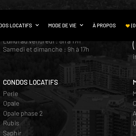
DOS LOCATIFS
MODE DE VIE
À PROPOS
(
0
HORAIRE BUREAUX DES VENTES
Ouvrir le sous-menu
Ouvrir le sous-menu
Lundi au vendredi : 8h à 17h
Samedi et dimanche : 9h à 17h
CONDOS LOCATIFS
Perle
M
Opale
Opale phase 2
A
Rubis
Q
Saphir