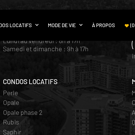
DOS LOCATIFS
MODE DE VIE
À PROPOS
(
0
HORAIRE BUREAUX DES VENTES
Ouvrir le sous-menu
Ouvrir le sous-menu
Lundi au vendredi : 8h à 17h
Samedi et dimanche : 9h à 17h
CONDOS LOCATIFS
Perle
M
Opale
Opale phase 2
A
Rubis
Q
Saphir