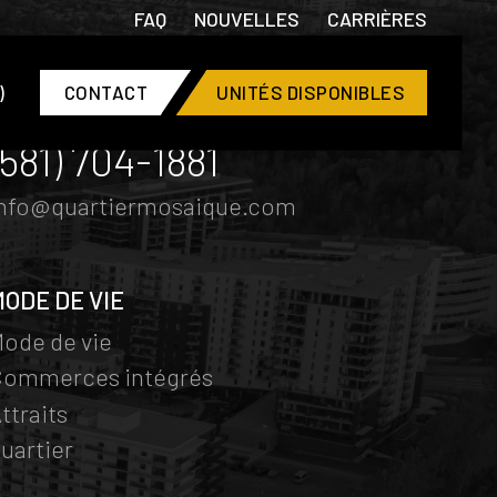
FAQ
NOUVELLES
CARRIÈRES
)
CONTACT
UNITÉS DISPONIBLES
CONTACT
(581) 704-1881
info@quartiermosaique.com
MODE DE VIE
ode de vie
Commerces intégrés
ttraits
uartier