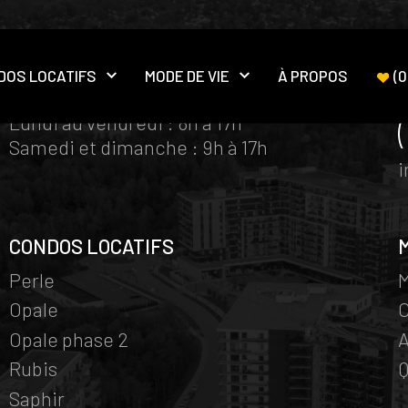
DOS LOCATIFS
MODE DE VIE
À PROPOS
(
0
HORAIRE BUREAUX DES VENTES
Ouvrir le sous-menu
Ouvrir le sous-menu
Lundi au vendredi : 8h à 17h
Samedi et dimanche : 9h à 17h
CONDOS LOCATIFS
Perle
M
Opale
Opale phase 2
A
Rubis
Q
Saphir