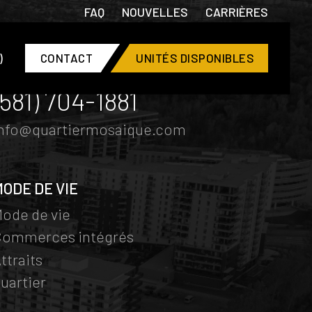
FAQ
NOUVELLES
CARRIÈRES
)
CONTACT
UNITÉS DISPONIBLES
CONTACT
(581) 704-1881
info@quartiermosaique.com
MODE DE VIE
ode de vie
Commerces intégrés
ttraits
uartier