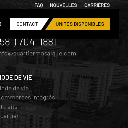
FAQ
NOUVELLES
CARRIÈRES
)
CONTACT
UNITÉS DISPONIBLES
CONTACT
(581) 704-1881
info@quartiermosaique.com
MODE DE VIE
ode de vie
Commerces intégrés
ttraits
uartier