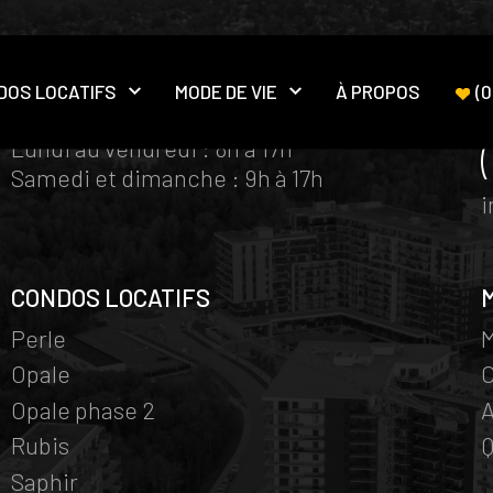
DOS LOCATIFS
MODE DE VIE
À PROPOS
(
0
HORAIRE BUREAUX DES VENTES
Ouvrir le sous-menu
Ouvrir le sous-menu
Lundi au vendredi : 8h à 17h
Samedi et dimanche : 9h à 17h
CONDOS LOCATIFS
Perle
M
Opale
Opale phase 2
A
Rubis
Q
Saphir