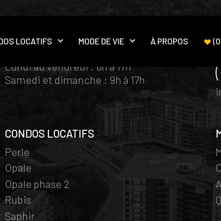
DOS LOCATIFS
MODE DE VIE
À PROPOS
(
0
HORAIRE BUREAUX DES VENTES
Ouvrir le sous-menu
Ouvrir le sous-menu
Lundi au vendredi : 8h à 17h
Samedi et dimanche : 9h à 17h
CONDOS LOCATIFS
Perle
M
Opale
Opale phase 2
A
Rubis
Q
Saphir