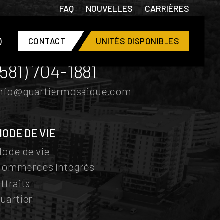
FAQ
NOUVELLES
CARRIÈRES
)
CONTACT
UNITÉS DISPONIBLES
CONTACT
(581) 704-1881
info@quartiermosaique.com
MODE DE VIE
ode de vie
Commerces intégrés
ttraits
uartier